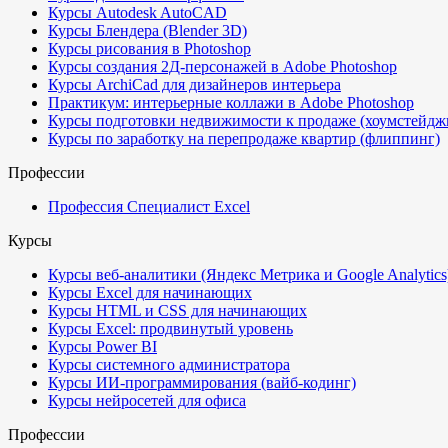
Курсы Autodesk AutoCAD
Курсы Блендера (Blender 3D)
Курсы рисования в Photoshop
Курсы создания 2Д-персонажей в Adobe Photoshop
Курсы ArchiCad для дизайнеров интерьера
Практикум: интерьерные коллажи в Adobe Photoshop
Курсы подготовки недвижимости к продаже (хоумстейдж
Курсы по заработку на перепродаже квартир (флиппинг)
Профессии
Профессия Специалист Excel
Курсы
Курсы веб-аналитики (Яндекс Метрика и Google Analytics
Курсы Excel для начинающих
Курсы HTML и CSS для начинающих
Курсы Excel: продвинутый уровень
Курсы Power BI
Курсы системного администратора
Курсы ИИ-программирования (вайб-кодинг)
Курсы нейросетей для офиса
Профессии