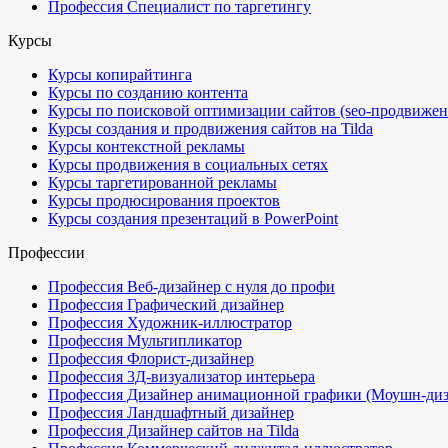
Профессия Специалист по таргетингу
Курсы
Курсы копирайтинга
Курсы по созданию контента
Курсы по поисковой оптимизации сайтов (seo-продвижен
Курсы создания и продвижения сайтов на Tilda
Курсы контекстной рекламы
Курсы продвижения в социальных сетях
Курсы таргетированной рекламы
Курсы продюсирования проектов
Курсы создания презентаций в PowerPoint
Профессии
Профессия Веб-дизайнер с нуля до профи
Профессия Графический дизайнер
Профессия Художник-иллюстратор
Профессия Мультипликатор
Профессия Флорист-дизайнер
Профессия 3Д-визуализатор интерьера
Профессия Дизайнер анимационной графики (Моушн-диз
Профессия Ландшафтный дизайнер
Профессия Дизайнер сайтов на Tilda