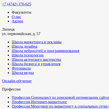
+7 (4742) 370-625
Факультеты
О нас
Акции
Липецк
ул. первомайская, д. 57
Школа маркетинга и рекламы
Школа дизайна
Школа нейросетей и программирования
Школа психологии
Школа актерского мастерства
Школа бизнеса и управления
Фотошкола
Школа медиа
Онлайн-обучение
Профессии
Профессия Специалист по поисковой оптимизации сайтов
Профессия Интернет-маркетолог
Профессия Менеджер по маркетингу в социальных сетях