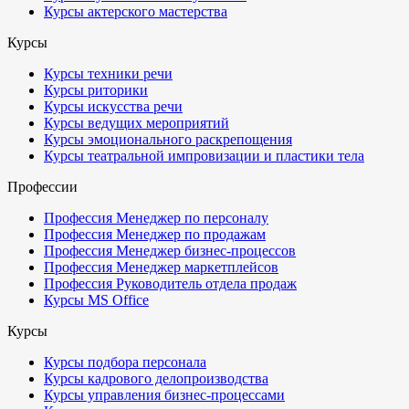
Курсы актерского мастерства
Курсы
Курсы техники речи
Курсы риторики
Курсы искусства речи
Курсы ведущих мероприятий
Курсы эмоционального раскрепощения
Курсы театральной импровизации и пластики тела
Профессии
Профессия Менеджер по персоналу
Профессия Менеджер по продажам
Профессия Менеджер бизнес-процессов
Профессия Менеджер маркетплейсов
Профессия Руководитель отдела продаж
Курсы MS Office
Курсы
Курсы подбора персонала
Курсы кадрового делопроизводства
Курсы управления бизнес-процессами