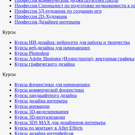
Профессия Коммерческий диджитал-иллюстратор
Профессия Специалист по подготовке недвижимости к п
Профессия 3Д-художник по созданию игр
Профессия 2D-Художник
Профессия Дизайнер интерьера
Курсы
Курсы ИИ-дизайна: нейросети для работы и творчества
Курсы веб-дизайна для начинающих
Курсы Photoshop
Курсы Adobe Illustrator (Иллюстратор), векторная графика
Курсы графического дизайна
Курсы
Курсы флористики для начинающих
Курсы коммерческой флористики
Курсы ландшафтного дизайна
Курсы дизайна интерьера
Курсы анимации
Курсы 3D-моделирования
Курсы 3D-визуализации
Курсы 3DS MAX для дизайнеров интерьера
Курсы по монтажу в After Effects
Курсы дизайна интерфейсов