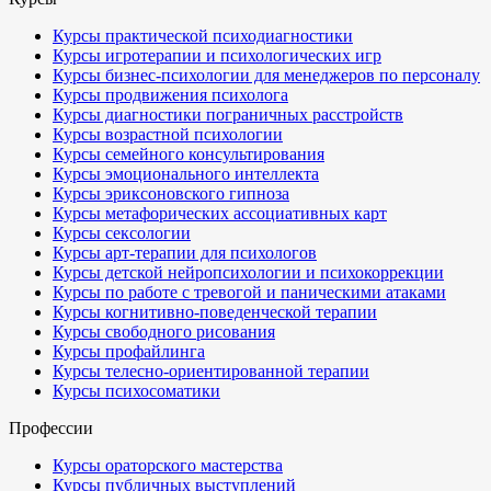
Курсы практической психодиагностики
Курсы игротерапии и психологических игр
Курсы бизнес-психологии для менеджеров по персоналу
Курсы продвижения психолога
Курсы диагностики пограничных расстройств
Курсы возрастной психологии
Курсы семейного консультирования
Курсы эмоционального интеллекта
Курсы эриксоновского гипноза
Курсы метафорических ассоциативных карт
Курсы сексологии
Курсы арт-терапии для психологов
Курсы детской нейропсихологии и психокоррекции
Курсы по работе с тревогой и паническими атаками
Курсы когнитивно-поведенческой терапии
Курсы свободного рисования
Курсы профайлинга
Курсы телесно-ориентированной терапии
Курсы психосоматики
Профессии
Курсы ораторского мастерства
Курсы публичных выступлений