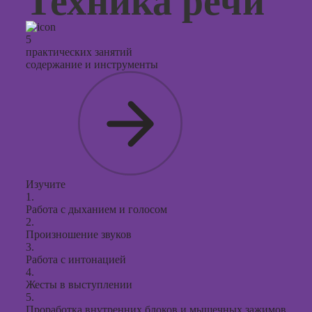
Техника речи
Курсы с
и прод
5
практических занятий
сайтов н
содержание и инструменты
Курсы
контекс
реклам
Курсы
продви
социал
сетях
Изучите
1.
Курсы
Работа с дыханием и голосом
таргети
2.
реклам
Произношение звуков
3.
Курсы
Работа с интонацией
продюс
4.
проекто
Жесты в выступлении
5.
Курсы с
Проработка внутренних блоков и мышечных зажимов