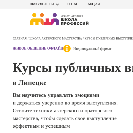
ФАКУЛЬТЕТЫ
О НАС
АКЦИИ
Профе
Школа маркетинга и рекламы
Профес
ГЛАВНАЯ /
ШКОЛА АКТЕРСКОГО МАСТЕРСТВА /
КУРСЫ ПУБЛИЧНЫХ ВЫСТУПЛЕ
Школа дизайна
Специал
ЖИВОЕ ОБЩЕНИЕ ОФЛАЙН
Индивидуальный формат
поисков
Школа нейросетей и
оптими
Курсы публичных в
сайтов (
программирования
продви
сайтов)
Школа психологии
в Липецке
Профес
Интерне
Школа актерского мастерства
Вы научитесь управлять эмоциями
маркето
и держаться уверенно во время выступления.
Профес
Школа бизнеса и управления
Освоите техники актерского и ораторского
Менедж
мастерства, чтобы сделать свое выступление
маркети
Фотошкола
эффектным и успешным
социал
сетях (