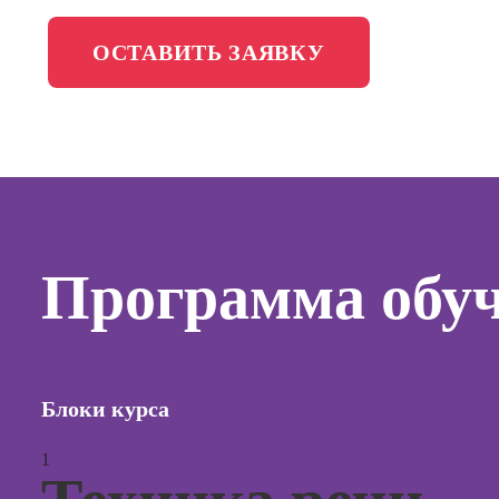
менедж
Школа медиа
ОСТАВИТЬ ЗАЯВКУ
Профес
Специал
таргети
Онлайн-обучение
Курсы
Курсы
копирай
Программа обу
Курсы п
создан
контент
Курсы п
Блоки курса
поисков
оптими
сайтов (
1
продви
сайтов)