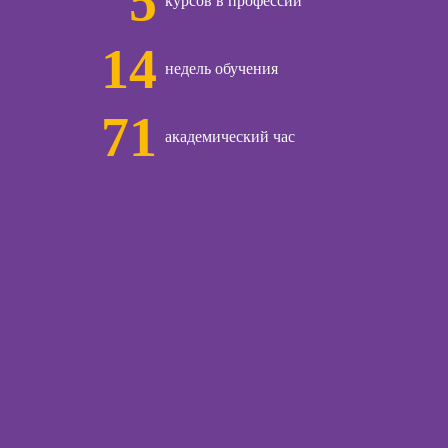
5
курсов в профессии
управляющего
ссия НЛП-
рестораном
лист
14
Курсы менеджера
недель обучения
Wildberries
ы
71
академический час
коучинга
Курсы
психологии
Курсы менеджера
ачинающих
Ozon
психологии
Курсы управления
ений
отделом продаж
ны и
ны
Курсы диспетчера-
логиста
детской
огии для
Курсы торговли
лей
криптовалютой
ческий
Курсы продаж для
ЛП
начинающих