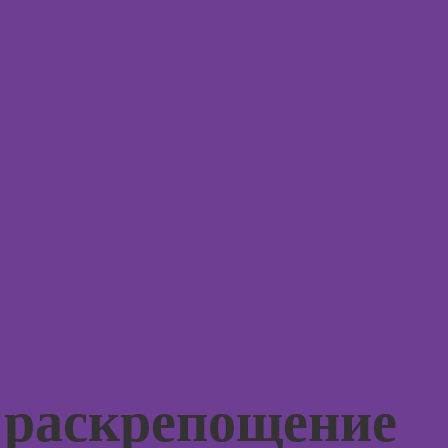
Курсы 3D-
Курсы
моделирования
эмоцио
интелл
Курсы 3D-
визуализации
Курсы
эриксо
Курсы 3DS MAX
гипноз
для дизайнеров
интерьера
Курсы
метафо
Курсы по
ассоци
монтажу в After
карт
Effects
Курсы 
Курсы дизайна
интерфейсов
Курсы 
терапи
Курсы Autodesk
психол
AutoCAD
Курсы 
Курсы
нейроп
 раскрепощение
Блендера
и псих
(Blender 3D)