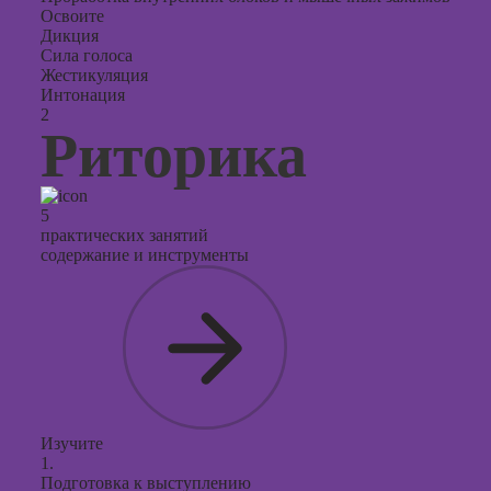
презент
Освоите
PowerPo
Дикция
Сила голоса
Жестикуляция
Интонация
2
Риторика
5
практических занятий
содержание и инструменты
Изучите
1.
Подготовка к выступлению